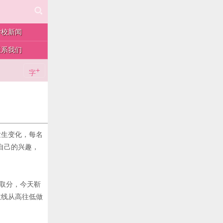
学校新闻
联系我们
+
字
）
发生变化，每名
自己的兴趣，
取分，今天靳
数线从高往低做