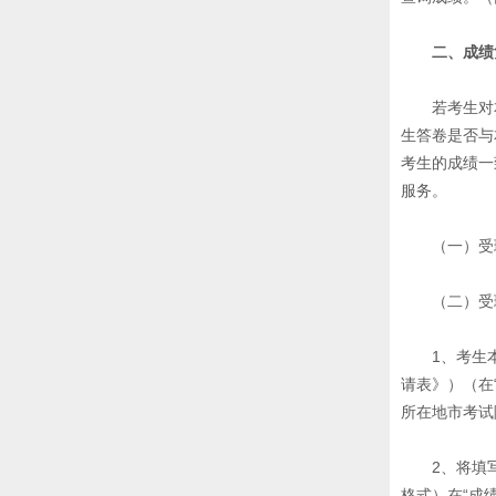
二、成绩
若考生对
生答卷是否与
考生的成绩一
服务。
（一）受理
（二）受
1、考生
请表》）（在
所在地市考试
2、将填
格式）在“成