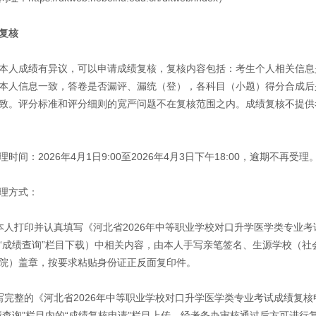
复核
本人成绩有异议，可以申请成绩复核，复核内容包括：考生个人相关信息
本人信息一致，答卷是否漏评、漏统（登），各科目（小题）得分合成后
致。评分标准和评分细则的宽严问题不在复核范围之内。成绩复核不提供
时间：2026年4月1日9:00至2026年4月3日下午18:00，逾期不再受理
理方式：
本人打印并认真填写《河北省2026年中等职业学校对口升学医学类专业
“成绩查询”栏目下载）中相关内容，由本人手写亲笔签名、生源学校（社
院）盖章，按要求粘贴身份证正反面复印件。
写完整的《河北省2026年中等职业学校对口升学医学类专业考试成绩复核申
绩查询”栏目内的“成绩复核申请”栏目上传，经考务办审核通过后方可进行