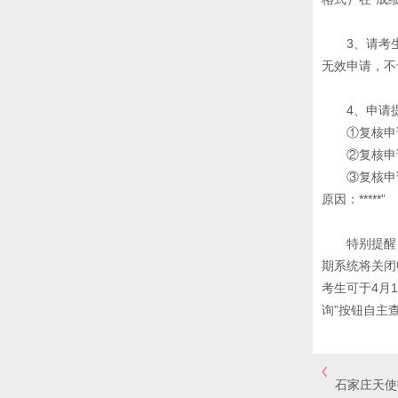
3、请考
无效申请，不
4、申请
①复核申
②复核申
③复核申
原因：*****”
特别提醒
期系统将关闭
考生可于4月
询”按钮自主
石家庄天使